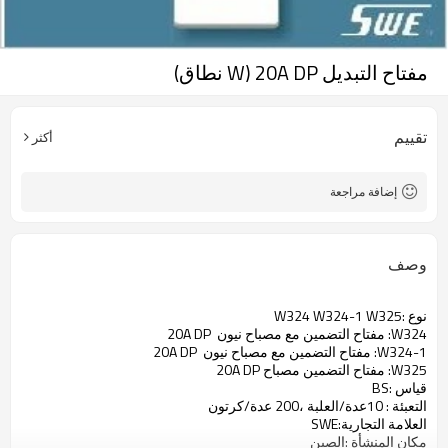
مفتاح التبديل 20A DP (W نطاق)
تقييم
أكثر
إضافة مراجعة
وصف
نوع :W324 W324-1 W325
W324: مفتاح التضمين مع مصباح نيون 20A DP
W324-1: مفتاح التضمين مع مصباح نيون 20A DP
W325: مفتاح التضمين مصباح 20A DP
قياس :BS
التعبئة : 10عدة/العلبة ،200 عدة/كرتون
العلامة التجارية:SWE
مكان المنشأة :الصين