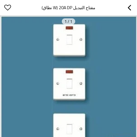
مفتاح التبديل 20A DP (W نطاق)
1
/
1