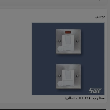
يوصي
مفتاح مع F/0 FCU′s (T نطاق)