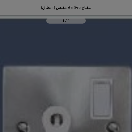
مفتاح BS 546 مقبس (T نطاق)
1
/
1