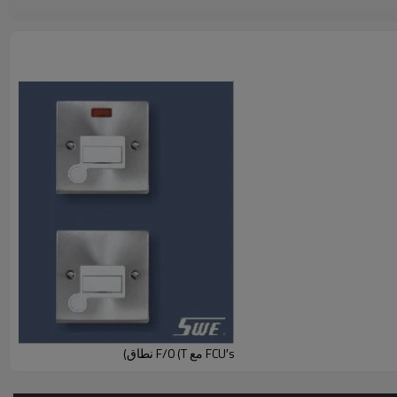
FCU′s مع F/0 (T نطاق)