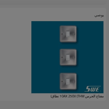
يوصي
مفتاح الجرس 10AX 250V (THW نطاق)