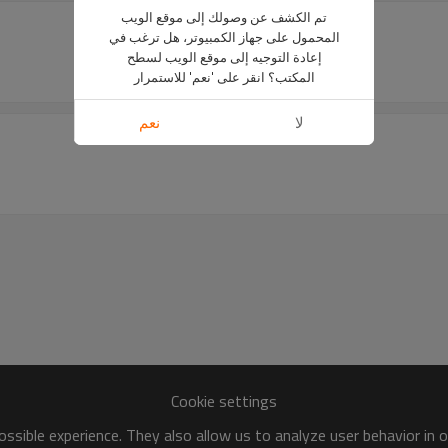
تم الكشف عن وصولك إلى موقع الويب
المحمول على جهاز الكمبيوتر، هل ترغب في
إعادة التوجيه إلى موقع الويب لسطح
المكتب؟ انقر على 'نعم' للاستمرار
لا
نعم
Cookie settings
ssible experience. They also allow us to analyze user behavior in 