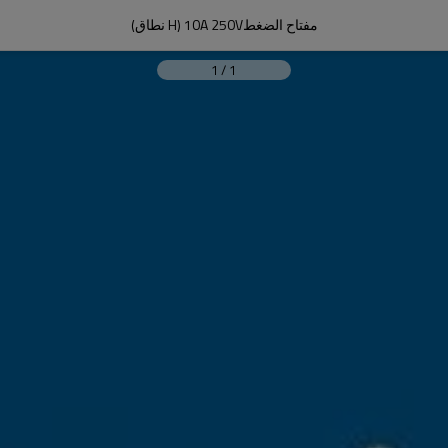
مفتاح الضغط10A 250V (H نطاق)
1
/
1