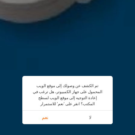
تم الكشف عن وصولك إلى موقع الويب
المحمول على جهاز الكمبيوتر، هل ترغب في
إعادة التوجيه إلى موقع الويب لسطح
المكتب؟ انقر على 'نعم' للاستمرار
لا
نعم