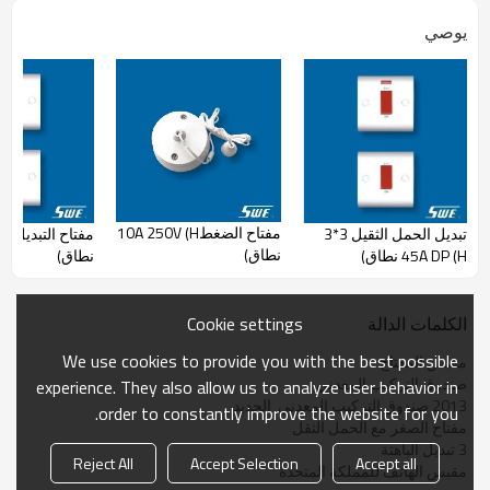
يوصي
مفتاح الضغط10A 250V (H
تبديل الحمل الثقيل 3*3
نطاق)
45A DP (H نطاق)
نطاق)
Cookie settings
الكلمات الدالة
We use cookies to provide you with the best possible
مقبس المفتاح
صندوق التركيب المعدني
experience. They also allow us to analyze user behavior in
2013 صندوق التركيب المعدني  الجديد
order to constantly improve the website for you.
مفتاح الصغر مع الحمل الثقل
3 تبديل الباهتة
Reject All
Accept Selection
Accept all
مقبس الهاتف للمملكة المتحدة