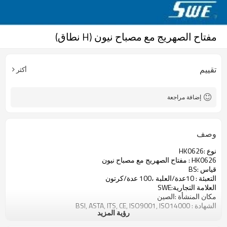
مفتاح الصهريج مع مصباح نيون (H نطاق)
تقييم
أكثر
إضافة مراجعة
وصف
نوع :HK0626
HK0626 : مفتاح الصهريج مع مصباح نيون
قياس :BS
التعبئة : 10عدة/العلبة ،100 عدة/كرتون
العلامة التجارية:SWE
مكان المنشأة :الصين
الشهادة : BSI, ASTA, ITS, CE, ISO9001, ISO14000
رؤية المزيد