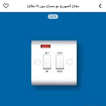
مفتاح الصهريج مع مصباح نيون (H نطاق)
1
/
1