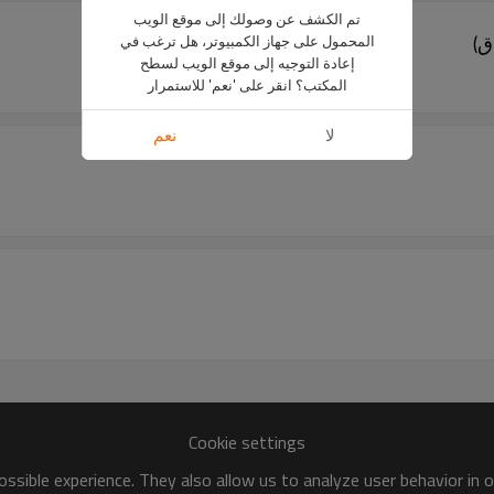
تم الكشف عن وصولك إلى موقع الويب
المحمول على جهاز الكمبيوتر، هل ترغب في
إعادة التوجيه إلى موقع الويب لسطح
المكتب؟ انقر على 'نعم' للاستمرار
لا
نعم
Cookie settings
ssible experience. They also allow us to analyze user behavior in 